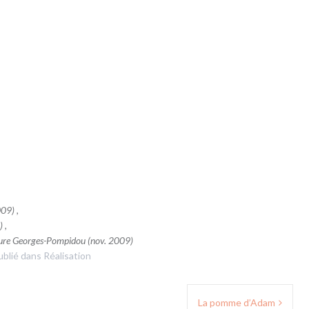
2009)
,
 ,
lture Georges-Pompidou (nov. 2009)
ublié dans
Réalisation
La pomme d’Adam