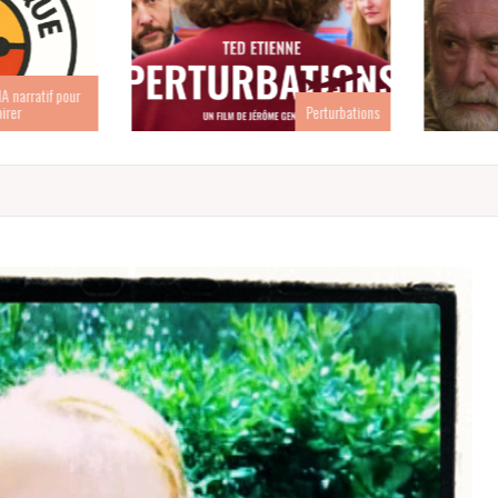
narratif pour
er
Perturbations