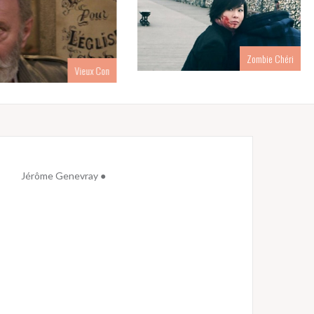
Zombie Chéri
Vieux Con
Jérôme Genevray ●