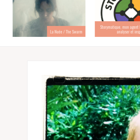
Storymatique, mon agent IA 
La Nuée / The Swarm
analyser et inspir