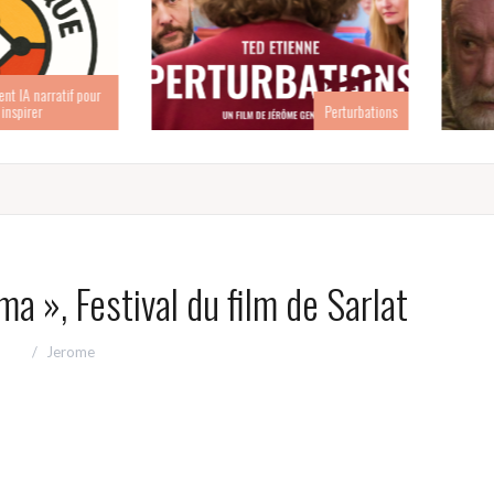
narratif pour
er
Perturbations
a », Festival du film de Sarlat
Jerome