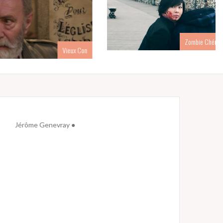
Zombie Chéri
Vieux Con
Jérôme Genevray ●