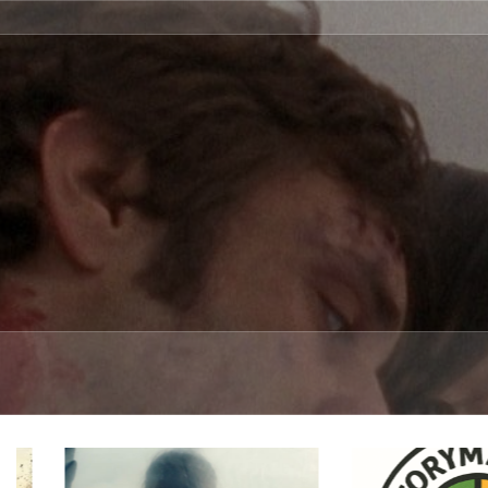
Aller
au
contenu
principal