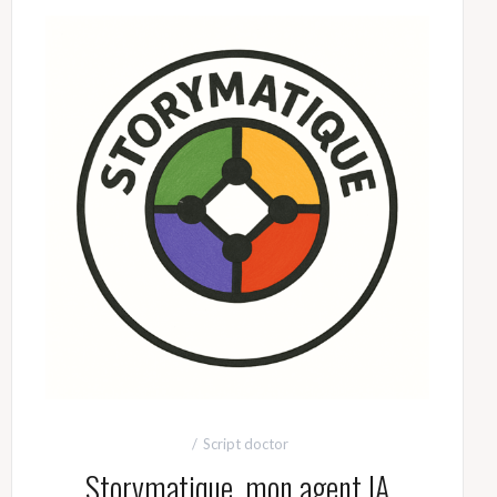
Script doctor
Storymatique, mon agent IA