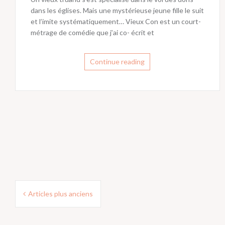
dans les églises. Mais une mystérieuse jeune fille le suit
et l’imite systématiquement… Vieux Con est un court-
métrage de comédie que j’ai co- écrit et
Continue reading
Navigation
Articles plus anciens
des
articles